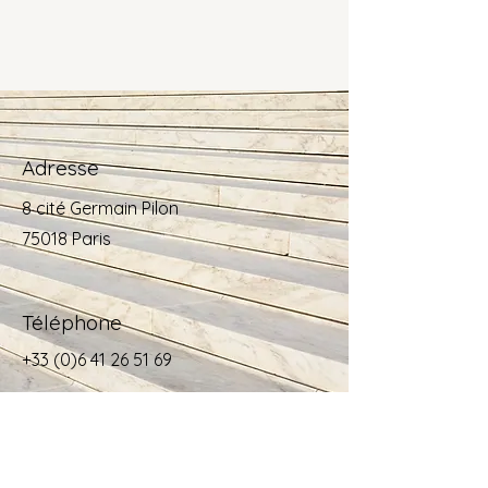
Adresse
8 cité Germain Pilon
75018 Paris
Téléphone
+33 (0)6 41 26 51 69
E-mail
soinparleson75@gmail.com