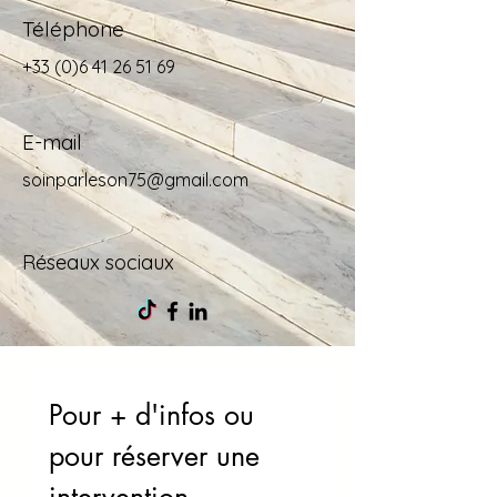
Téléphone
+33 (0)6 41 26 51 69
E-mail
soinparleson75@gmail.com
Réseaux sociaux
Pour + d'infos ou 
pour réserver une 
intervention 