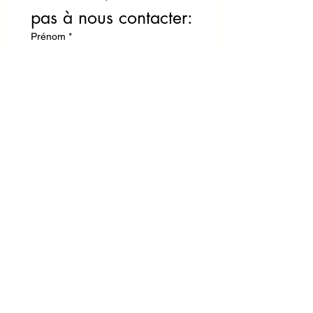
pas à nous contacter:
Prénom
*
Nom
Téléphone
Email
*
Écrire votre message
Envoyer